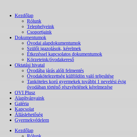
Kezdőlap
Rólunk
Telephelyeink
Csoportjaink
Dokumentumok
Óvodai alapdokumentumok
Szülői igazolások, kérelmek
Étkezéssel kapcsolatos dokumentumok
Körzeteink/óvodakereső
Oktatási hivatal
Óvodába járás alóli felmentés
Óvodakötelezettség külföldön való teljesítése
Tanköteles korú gyermekek további 1 nevelési évig
óvodában történő részvételének kérelmezése
OVI Plusz
Alapítványaink
Galéria
Kapcsolat
Álláslehetőség
Gyermekvédelem
Kezdőlap
Rólunk