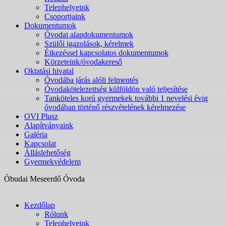
Telephelyeink
Csoportjaink
Dokumentumok
Óvodai alapdokumentumok
Szülői igazolások, kérelmek
Étkezéssel kapcsolatos dokumentumok
Körzeteink/óvodakereső
Oktatási hivatal
Óvodába járás alóli felmentés
Óvodakötelezettség külföldön való teljesítése
Tanköteles korú gyermekek további 1 nevelési évig
óvodában történő részvételének kérelmezése
OVI Plusz
Alapítványaink
Galéria
Kapcsolat
Álláslehetőség
Gyermekvédelem
Óbudai Meseerdő Óvoda
Kezdőlap
Rólunk
Telephelyeink