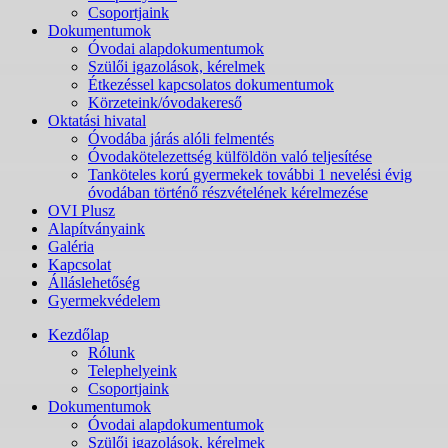
Csoportjaink
Dokumentumok
Óvodai alapdokumentumok
Szülői igazolások, kérelmek
Étkezéssel kapcsolatos dokumentumok
Körzeteink/óvodakereső
Oktatási hivatal
Óvodába járás alóli felmentés
Óvodakötelezettség külföldön való teljesítése
Tanköteles korú gyermekek további 1 nevelési évig
óvodában történő részvételének kérelmezése
OVI Plusz
Alapítványaink
Galéria
Kapcsolat
Álláslehetőség
Gyermekvédelem
Kezdőlap
Rólunk
Telephelyeink
Csoportjaink
Dokumentumok
Óvodai alapdokumentumok
Szülői igazolások, kérelmek