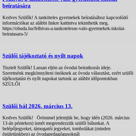
beíratására
Kedves Szülők! A tanköteles gyermekek beíratásához kapcsolódó
információkat az alábbi linkre kattintva tekinthetik meg.
https://obuda.hu/felhivas-a-tankotelesse-valo-gyermekek-iskolai-
beiratasara-5/
Szülői tájékoztató és nyílt napok
Tisztelt Szülők! Lassan eljön az óvodai beiratkozás ideje.
Szeretnénk megkönnyíteni önöknek az óvoda választást, ezért szülői
tájékoztatást és nyílt napokat tartunk az alábbi időpontokban
SZÜLŐI
Szülői bál 2026. március 13.
Kedves Szülők! Örömmel jelentjük be, hogy idén (2026. március
13-án pénteken) ismét megrendezzük szülői bálunkat. A
belépőjegyeket, támogatói jegyeket, tombolákat (minden
épületünkben) az óvodapedagógusoknál