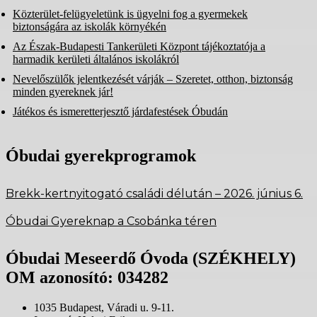
Közterület-felügyeletünk is ügyelni fog a gyermekek
biztonságára az iskolák környékén
Az Észak-Budapesti Tankerületi Központ tájékoztatója a
harmadik kerületi általános iskolákról
Nevelőszülők jelentkezését várják – Szeretet, otthon, biztonság
minden gyereknek jár!
Játékos és ismeretterjesztő járdafestések Óbudán
Óbudai gyerekprogramok
Brekk-kertnyitogató családi délután – 2026. június 6.
Óbudai Gyereknap a Csobánka téren
Óbudai Meseerdő Óvoda (SZÉKHELY)
OM azonosító: 034282
1035 Budapest, Váradi u. 9-11.