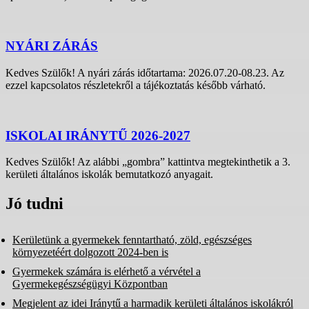
NYÁRI ZÁRÁS
Kedves Szülők! A nyári zárás időtartama: 2026.07.20-08.23. Az
ezzel kapcsolatos részletekről a tájékoztatás később várható.
ISKOLAI IRÁNYTŰ 2026-2027
Kedves Szülők! Az alábbi „gombra” kattintva megtekinthetik a 3.
kerületi általános iskolák bemutatkozó anyagait.
Jó tudni
Kerületünk a gyermekek fenntartható, zöld, egészséges
környezetéért dolgozott 2024-ben is
Gyermekek számára is elérhető a vérvétel a
Gyermekegészségügyi Központban
Megjelent az idei Iránytű a harmadik kerületi általános iskolákról