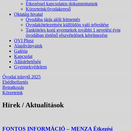
Étkezéssel kapcsolatos dokumentumok
Körzeteink/óvodakereső
Oktatási hivatal
Óvodába járás alóli felmentés
Óvodakötelezettség külföldön való teljesítése
Tanköteles korú gyermekek további 1 nevelési évig
óvodában történő részvételének kérelmezése
OVI Plusz
Alapítványaink
Galéria
Kapcsolat
Álláslehetőség
Gyermekvédelem
Óvodai iránytű 2025
Ebédbefizetés
Beiratkozás
Körzeteink
Hírek / Aktualitások
FONTOS INFORMÁCIÓ – MENZA Étkezési