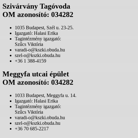
Szivárvány Tagóvoda
OM azonosító: 034282
1035 Budapest, Szél u. 23-25.
Igazgató: Halasi Erika
Tagintézmény igazgató:
Szűcs Viktória
varadi-o@kszki.obuda.hu
szel-o@kszki.obuda.hu
+36 1 388-4159
Meggyfa utcai épület
OM azonosító: 034282
1033 Budapest, Meggyfa u. 14.
Igazgató: Halasi Erika
Tagintézmény igazgató:
Szűcs Viktória
varadi-o@kszki.obuda.hu
szel-o@kszki.obuda.hu
+36 70 685-2217